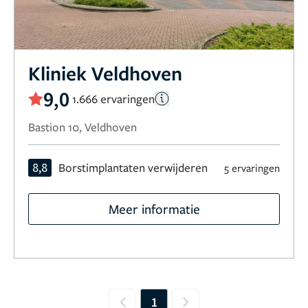
Kliniek Veldhoven
9,0
1.666 ervaringen
Bastion 10, Veldhoven
8,8
Borstimplantaten verwijderen
5 ervaringen
Meer informatie
1
Previous
Next