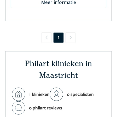
Meer informatie
1
Previous
Next
Philart klinieken in
Maastricht
1 klinieken
0 specialisten
0 philart reviews