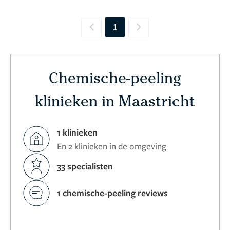
1
Previous
Next
Chemische-peeling
klinieken in Maastricht
1 klinieken
En 2 klinieken in de omgeving
33 specialisten
1 chemische-peeling reviews