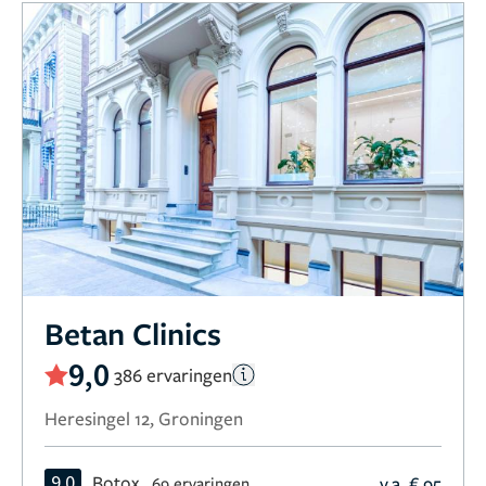
Betan Clinics
9,0
386 ervaringen
Heresingel 12, Groningen
9,0
Botox
v.a. € 95
69 ervaringen