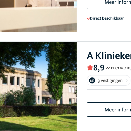
Meer infor
Direct beschikbaar
A Kliniek
8,9
2411 ervari
3 vestigingen
Meer infor