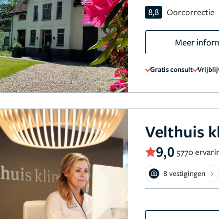
8,8
Oorcorrectie
Meer infor
Gratis consult
Vrijbli
Velthuis k
9,0
5770 ervari
8 vestigingen