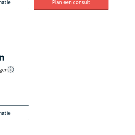
matie
Plan een consult
en
ngen
matie