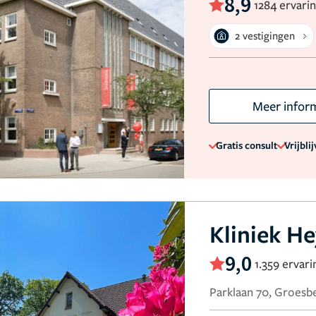
8,9
1284 ervari
2 vestigingen
Meer infor
Gratis consult
Vrijbli
Kliniek H
9,0
1.359 ervar
Parklaan 70, Groesb