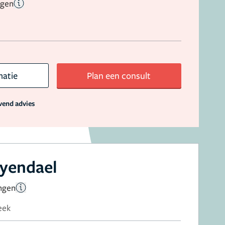
ngen
matie
Plan een consult
jvend advies
eyendael
ingen
eek