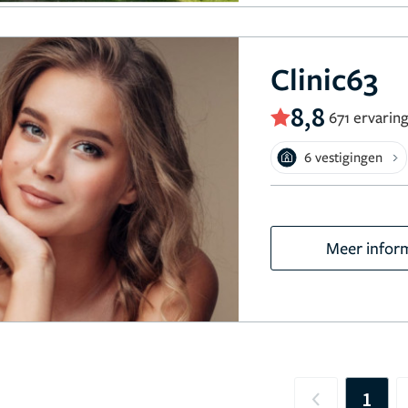
Clinic63
8,8
671 ervarin
6 vestigingen
Meer infor
1
Previous