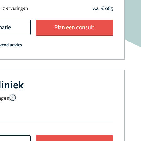
v.a. € 685
17 ervaringen
matie
Plan een consult
jvend advies
liniek
ngen