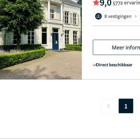
9,0
5772 ervari
8 vestigingen
Meer infor
Direct beschikbaar
1
Previous