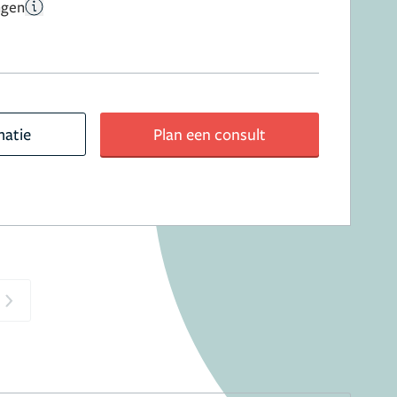
ngen
matie
Plan een consult
Next