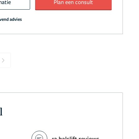
matie
Plan een consult
jvend advies
Next
l
12 halslift reviews