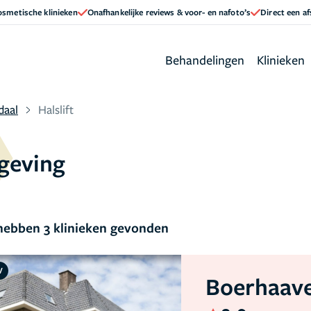
cosmetische klinieken
Onafhankelijke reviews & voor- en nafoto’s
Direct een a
Behandelingen
Klinieken
daal
Halslift
mgeving
ebben 3 klinieken gevonden
V
Boerhaave