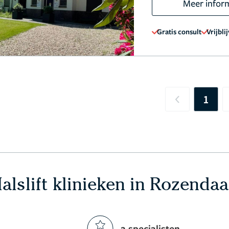
Meer infor
Gratis consult
Vrijbli
1
Previous
alslift klinieken in Rozendaa
2 specialisten