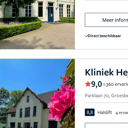
Meer infor
Direct beschikbaar
Kliniek H
9,0
1.360 ervar
Parklaan 70, Groesb
8,8
Halslift
4 erva