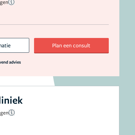
ngen
matie
Plan een consult
jvend advies
liniek
ngen