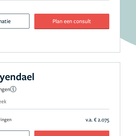
matie
Plan een consult
eyendael
ingen
eek
v.a. € 2.075
ringen