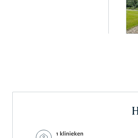
H
1 klinieken