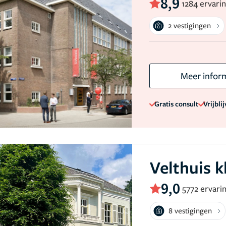
8,9
1284 ervari
2 vestigingen
Meer infor
Gratis consult
Vrijbli
Velthuis k
9,0
5772 ervari
8 vestigingen