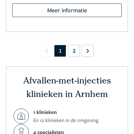
Meer informatie
1
2
Previous
Next
Afvallen-met-injecties
klinieken in Arnhem
1 klinieken
En 12 klinieken in de omgeving
4 specialisten