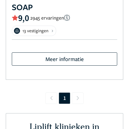
SOAP
9,0
2945 ervaringen
13 vestigingen
Meer informatie
1
Previous
Next
Liplift klinieken in