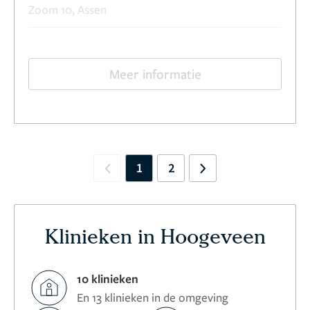
Zoom 10, Assen
Meer informatie
1
2
Previous
Next
Klinieken in Hoogeveen
10 klinieken
En 13 klinieken in de omgeving