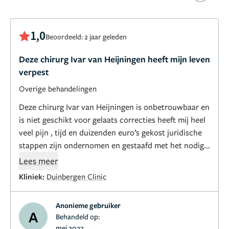
1,0
Beoordeeld: 2 jaar geleden
Deze chirurg Ivar van Heijningen heeft mijn leven
verpest
Overige behandelingen
Deze chirurg Ivar van Heijningen is onbetrouwbaar en
is niet geschikt voor gelaats correcties heeft mij heel
veel pijn , tijd en duizenden euro’s gekost juridische
stappen zijn ondernomen en gestaafd met het nodige
bewijs materiaal , maar je moet nog steeds alles
Lees meer
opnieuw laten doen bij een echte chirurg wat veel
Kliniek:
Duinbergen Clinic
geld kost en tijd en pijn
Anonieme gebruiker
A
Behandeld op:
mei 2023