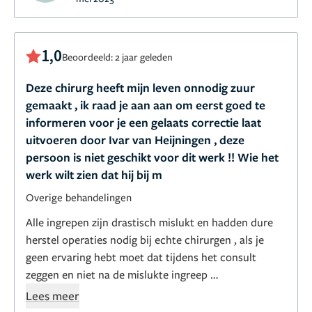
1,0
Beoordeeld: 2 jaar geleden
Deze chirurg heeft mijn leven onnodig zuur
gemaakt , ik raad je aan aan om eerst goed te
informeren voor je een gelaats correctie laat
uitvoeren door Ivar van Heijningen , deze
persoon is niet geschikt voor dit werk !! Wie het
werk wilt zien dat hij bij m
Overige behandelingen
Alle ingrepen zijn drastisch mislukt en hadden dure
herstel operaties nodig bij echte chirurgen , als je
geen ervaring hebt moet dat tijdens het consult
zeggen en niet na de mislukte ingreep
Als je de realiteit ondier de chirurg zijn neus drukt ,
Lees meer
valt hij terug op het document dat je verplicht bent