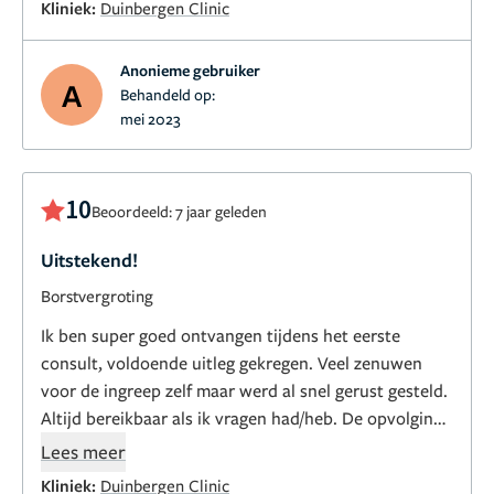
Kliniek:
Duinbergen Clinic
te ondertekenen voor de ingreep om zo zijn
onbekwaamheid niet te moeten toegeven , deze
Anonieme gebruiker
ervaring was tot hier toe de moeilijkste in mijn leven
A
Behandeld op:
en heeft mij heel veel tijd , pijn , en duizenden euro’s
mei 2023
gekost !
10
Beoordeeld: 7 jaar geleden
Uitstekend!
Borstvergroting
Ik ben super goed ontvangen tijdens het eerste
consult, voldoende uitleg gekregen. Veel zenuwen
voor de ingreep zelf maar werd al snel gerust gesteld.
Altijd bereikbaar als ik vragen had/heb. De opvolging
na de operatie was ook super fijn. Echt het gevoel
Lees meer
gekregen dat je daar niet alleen een nummertje bent.
Kliniek:
Duinbergen Clinic