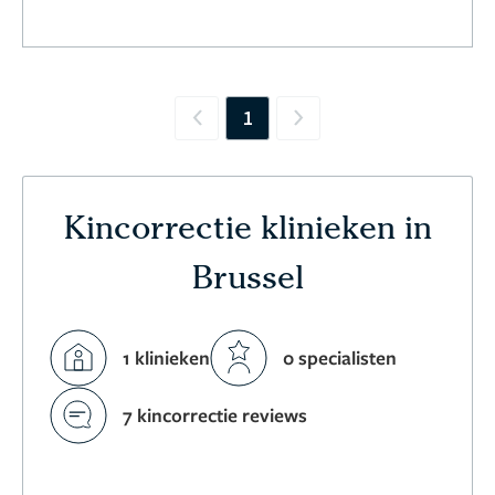
1
Previous
Next
Kincorrectie klinieken in
Brussel
1 klinieken
0 specialisten
7 kincorrectie reviews