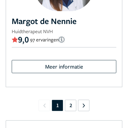
Margot de Nennie
Huidtherapeut NVH
9,0
97 ervaringen
Meer informatie
1
2
Previous
Next