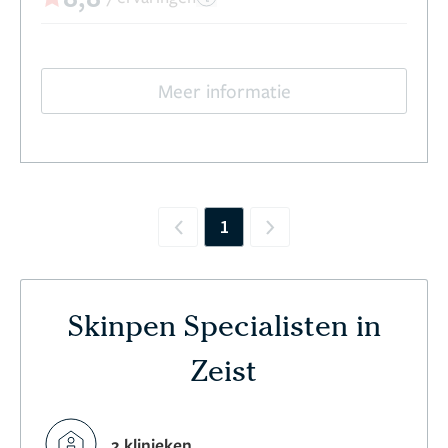
Meer informatie
1
Previous
Next
Skinpen Specialisten in
Zeist
2 klinieken