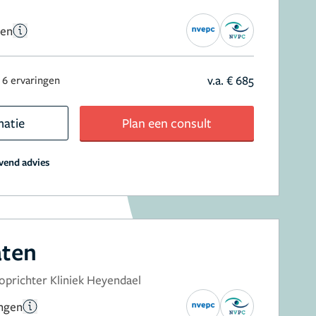
gen
v.a. € 685
6 ervaringen
matie
Plan een consult
jvend advies
aten
 oprichter Kliniek Heyendael
ingen