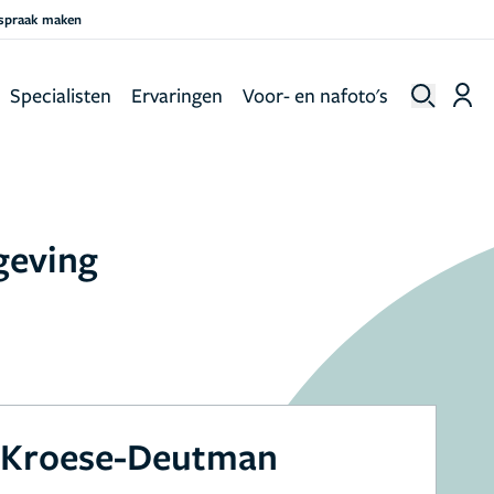
fspraak maken
Specialisten
Ervaringen
Voor- en nafoto's
geving
e Kroese-Deutman