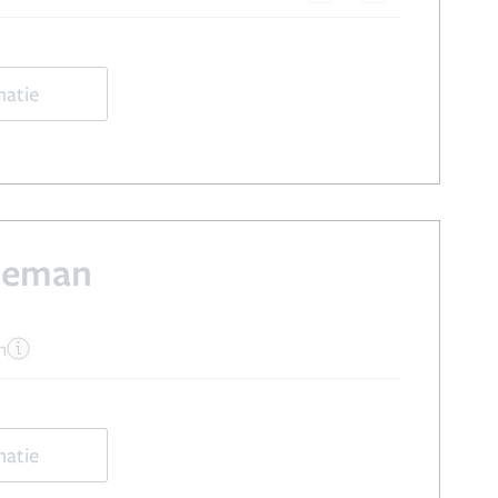
matie
lleman
n
matie