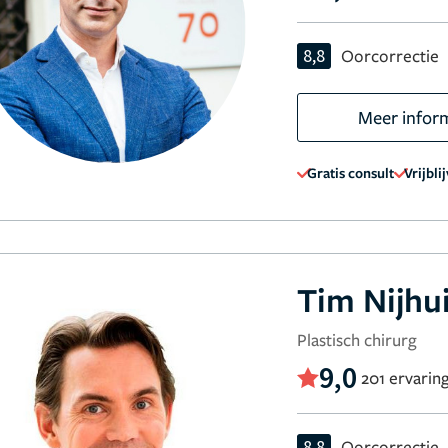
8,8
Oorcorrectie
Meer infor
Gratis consult
Vrijbli
Tim Nijhu
Plastisch chirurg
9,0
201 ervarin
8,8
Oorcorrectie