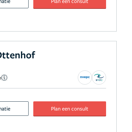
matie
Plan een consult
Ottenhof
n
matie
Plan een consult