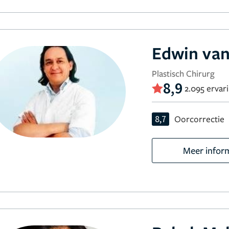
Edwin van
Plastisch Chirurg
8,9
2.095 ervar
8,7
Oorcorrectie
Meer infor