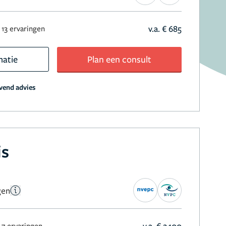
v.a. € 685
13 ervaringen
matie
Plan een consult
jvend advies
is
gen
v.a. € 2.100
7 ervaringen