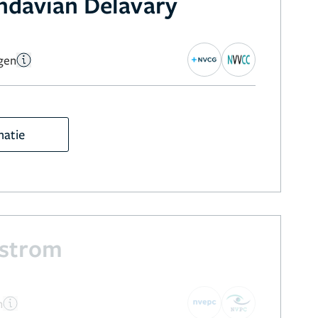
davian Delavary
gen
matie
ostrom
n