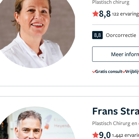
Plastisch chirurg
8,8
122 ervarin
8,8
Oorcorrectie
Meer infor
Gratis consult
Vrijbli
Frans Str
Plastisch Chirurg en
9,0
1.442 ervar