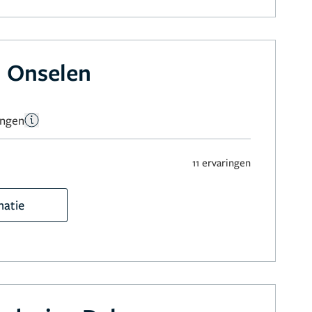
 Onselen
ingen
11 ervaringen
matie