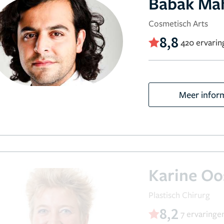
Babak Mah
Cosmetisch Arts
8,8
420 ervarin
Meer infor
Karine O
Plastisch Chirurg
8,2
7 ervaringe