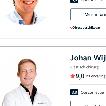
Meer infor
Direct beschikbaar
Johan Wi
Plastisch chirurg
9,0
121 ervarin
8,8
Oorcorrectie