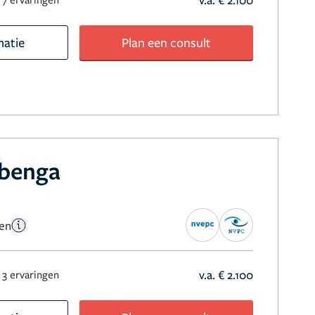
matie
Plan een consult
jbenga
gen
v.a. € 2.100
3 ervaringen