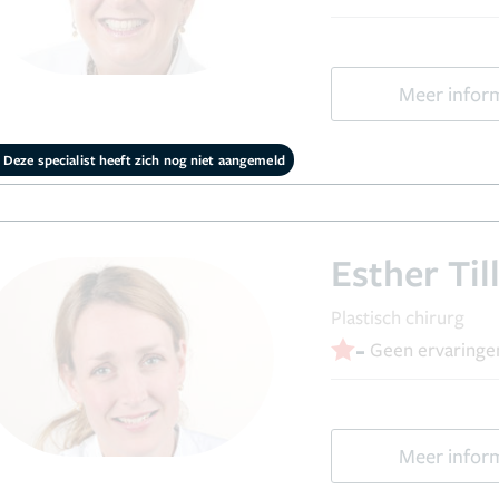
Meer infor
Deze specialist heeft zich nog niet aangemeld
Esther Ti
Plastisch chirurg
-
Geen ervaringe
Meer infor