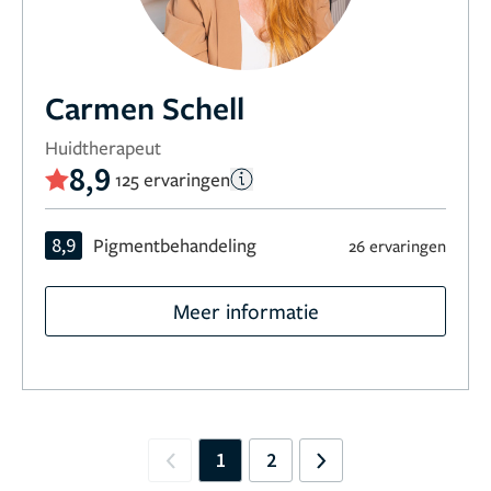
Carmen Schell
Huidtherapeut
8,9
125 ervaringen
8,9
Pigmentbehandeling
26 ervaringen
Meer informatie
1
2
Previous
Next