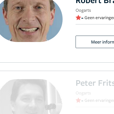
Oogarts
-
Geen ervaringe
Meer infor
Peter Frit
Oogarts
-
Geen ervaringe