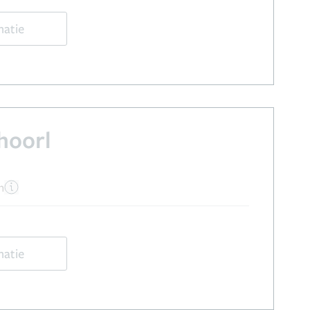
matie
hoorl
n
matie