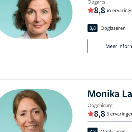
Oogarts
8,8
10 ervaring
8,8
Ooglaseren
Meer infor
Monika L
Oogchirurg
8,8
6 ervaringe
8,8
Ooglaseren