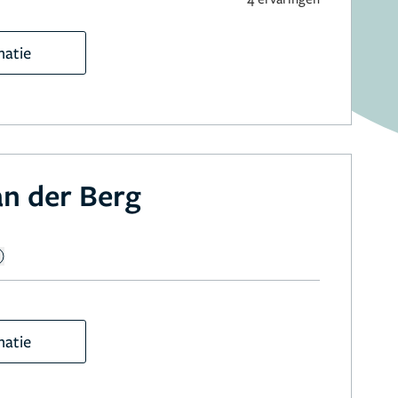
matie
n der Berg
matie