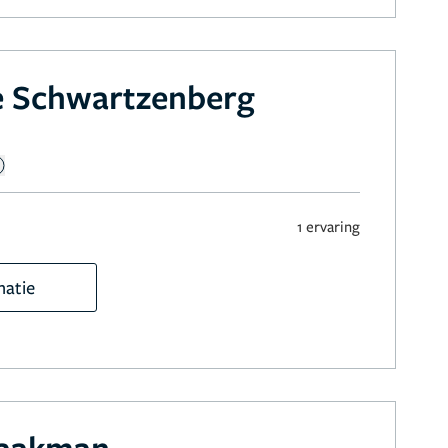
e Schwartzenberg
1 ervaring
matie
raakman