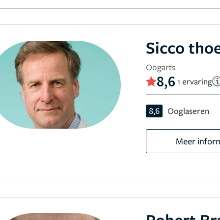
Sicco tho
Oogarts
8,6
1 ervaring
8,6
Ooglaseren
Meer infor
Robert B