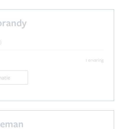
brandy
1 ervaring
matie
geman