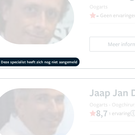
Oogarts
-
Geen ervaringe
Meer infor
Deze specialist heeft zich nog niet aangemeld
Jaap Jan 
Oogarts - Oogchiru
8,7
1 ervaring