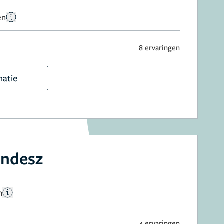
en
8 ervaringen
matie
andesz
n
4 ervaringen