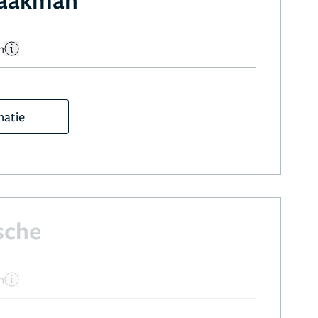
n
matie
sche
n