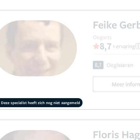
Feike Ger
Oogarts
8,7
1 ervaring
8,7
Ooglaseren
Meer infor
Deze specialist heeft zich nog niet aangemeld
Floris Ha