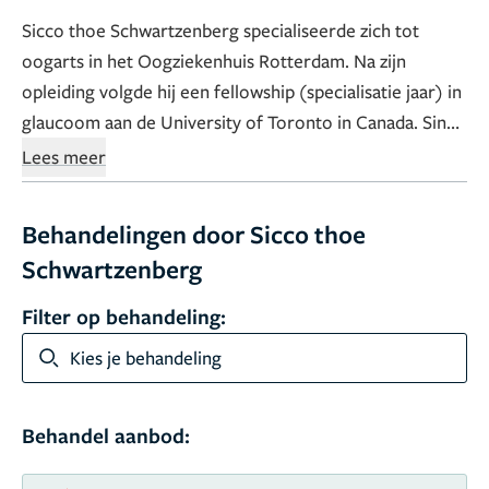
Sicco thoe Schwartzenberg specialiseerde zich tot
oogarts in het Oogziekenhuis Rotterdam. Na zijn
opleiding volgde hij een fellowship (specialisatie jaar) in
glaucoom aan de University of Toronto in Canada. Sinds
1999 werkt Sicco thoe Schwartzenberg in het Groene
Lees meer
Hart Ziekenhuis in Gouda als algemeen oogarts met
speciale aandachtsgebieden glaucoom en staar en
Behandelingen door Sicco thoe
ontwikkelde hij zich verder in de refractiechirurgie.
Schwartzenberg
Sinds 2013 is Sicco thoe Schwartzenberg voorzitter van
het Nederlands Gezelschap voor Refractie Chirurgie
Filter op behandeling:
(NGRC) en neemt hij zitting in de raad van deskundigen
Kies je behandeling
van de ZKN.
Behandel aanbod: