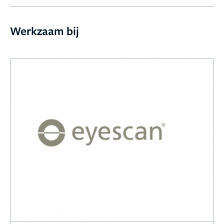
personeel informeert overigens niet over je huidige
wachttijd en let niet op of iemand zich al langer dan
Werkzaam bij
een uur in de wachtkamer bevindt, dat stapje gaat ze
blijkbaar te ver. Zorg dan ook dat als je om 9 uur een
afspraak hebt staan, je de gehele ochtend
beschikbaar bent; naar mijn ervaring moet je sowieso
wachten. Conclusie: door de manier van cijfers geven
op deze website komt de kliniek goed uit de verf, de
dienstverlening wat betreft klantvriendelijkheid en
wachttijd is echter niet goed.