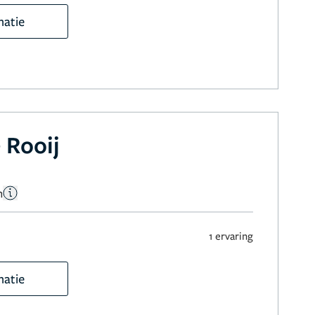
matie
 Rooij
n
1 ervaring
matie