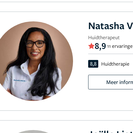
Natasha V
Huidtherapeut
8,9
11 ervaring
8,8
Huidtherapie
Meer infor