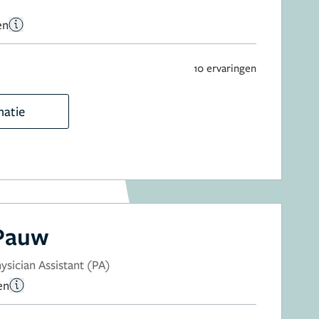
en
10 ervaringen
matie
 Pauw
sician Assistant (PA)
en