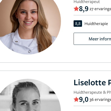
Huidtherapeut
8,9
27 ervaring
8,8
Huidtherapie
Meer infor
Liselotte
Huidtherapeute & Phy
9,0
36 ervaring