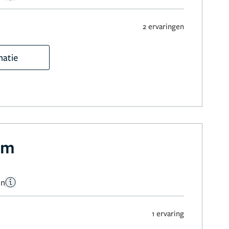
2 ervaringen
matie
im
en
1 ervaring