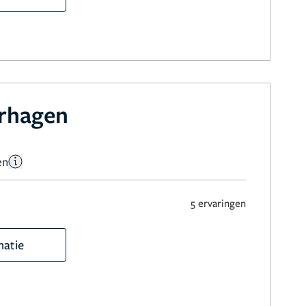
rhagen
en
5 ervaringen
matie