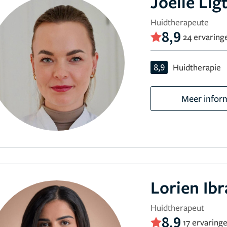
Joëlle Lig
Huidtherapeute
8,9
24 ervaring
8,9
Huidtherapie
Meer infor
Lorien Ib
Huidtherapeut
8,9
17 ervaring