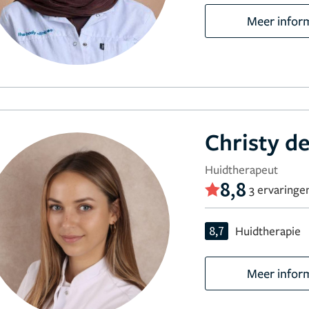
Meer infor
Christy de
Huidtherapeut
8,8
3 ervaringe
8,7
Huidtherapie
Meer infor