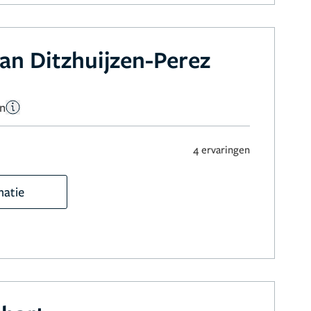
an Ditzhuijzen-Perez
en
4 ervaringen
matie