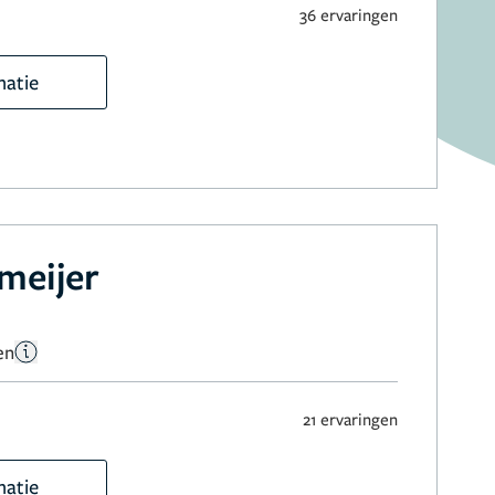
36 ervaringen
matie
meijer
en
21 ervaringen
matie