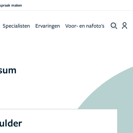
fspraak maken
Specialisten
Ervaringen
Voor- en nafoto's
rsum
ulder