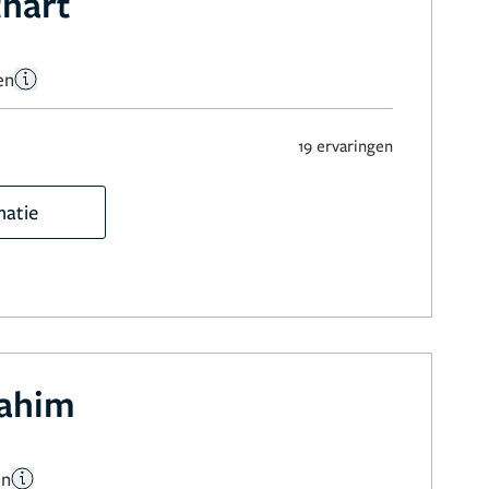
thart
en
19 ervaringen
matie
rahim
en