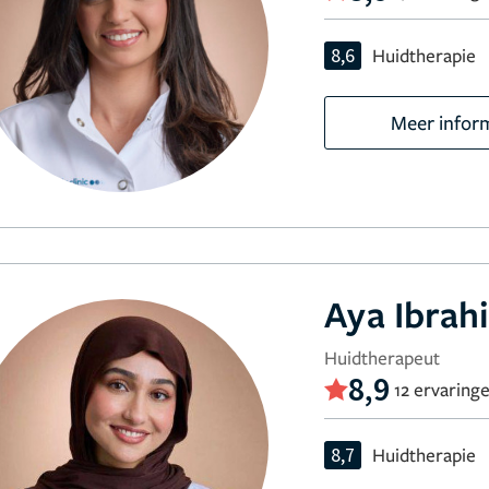
8,6
Huidtherapie
Meer infor
Aya Ibrah
Huidtherapeut
8,9
12 ervaring
8,7
Huidtherapie