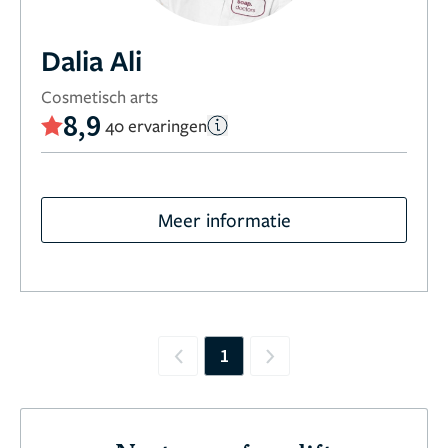
Dalia Ali
Cosmetisch arts
8,9
40 ervaringen
Meer informatie
1
Previous
Next