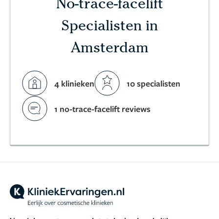
No-trace-facelift
Specialisten in
Amsterdam
4 klinieken
10 specialisten
1 no-trace-facelift reviews