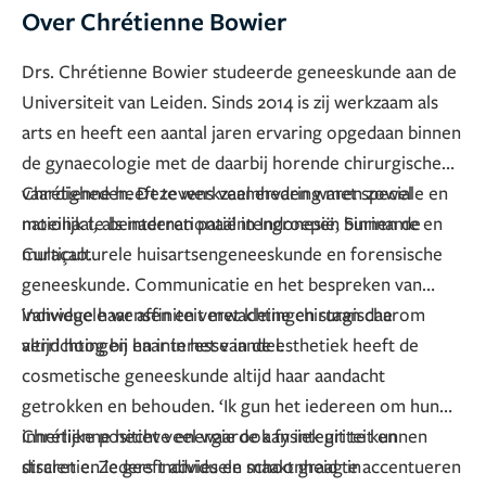
Over Chrétienne Bowier
Drs. Chrétienne Bowier studeerde geneeskunde aan de
Universiteit van Leiden. Sinds 2014 is zij werkzaam als
arts en heeft een aantal jaren ervaring opgedaan binnen
de gynaecologie met de daarbij horende chirurgische
vaardigheden. Deze werkzaamheden waren zowel
Chrétienne heeft tevens veel ervaring met speciale en
nationaal, als internationaal in Indonesië, Suriname en
moeilijk te benaderen patiëntengroepen binnen de
Curaçao.
multiculturele huisartsengeneeskunde en forensische
geneeskunde. Communicatie en het bespreken van
individuele wensen en verwachtingen staan daarom
Vanwege haar affiniteit met kleine chirurgische
altijd hoog bij haar in het vaandel.
verrichtingen en interesse in de esthetiek heeft de
cosmetische geneeskunde altijd haar aandacht
getrokken en behouden. ‘Ik gun het iedereen om hun
innerlijke positieve energie ook fysiek uit te kunnen
Chrétienne hecht veel waarde aan integriteit en
stralen en ieders individuele schoonheid te accentueren
discretie. Ze geeft advies en maakt graag in