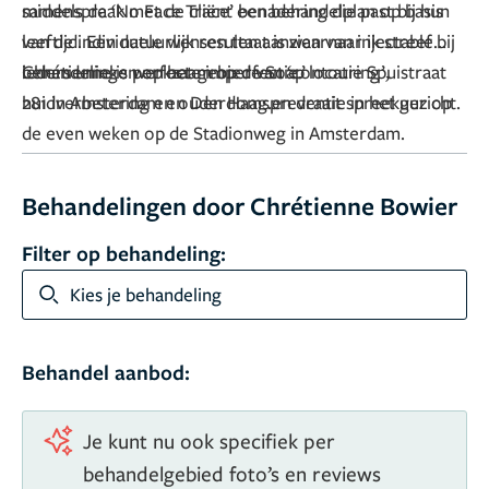
middels de ‘No Face Trace’ benadering die past bij hun
samenspraak met de cliënt een behandelplan op basis
leeftijd. Een natuurlijk resultaat is waarnaar ik streef bij
van de individuele wensen ten aanzien van injectable
ieders unieke perfecte imperfectie.’
behandelingen op het gebied van ‘contouring’,
Chrétienne is werkzaam op de Soap locatie Spuistraat
huidverbetering en ouderdomspreventie in het gezicht.
281 in Amsterdam en Den Haag.en draait spreekuur op
de even weken op de Stadionweg in Amsterdam.
Behandelingen door Chrétienne Bowier
Filter op behandeling:
Kies je behandeling
Behandel aanbod:
Je kunt nu ook specifiek per
behandelgebied foto’s en reviews