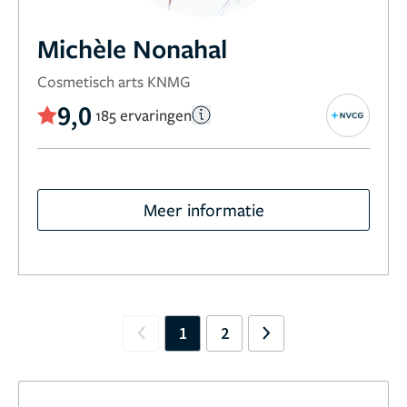
Michèle Nonahal
Cosmetisch arts KNMG
9,0
185 ervaringen
Meer informatie
1
2
Previous
Next