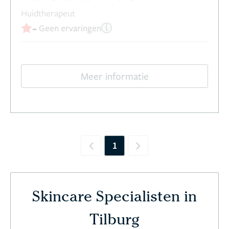
Huidtherapeut
-
Geen ervaringen
Meer informatie
1
Previous
Next
Skincare Specialisten in
Tilburg