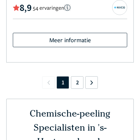
8,9
54 ervaringen
Meer informatie
1
2
Previous
Next
Chemische-peeling
Specialisten in 's-