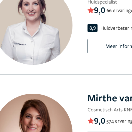
Huidspecialist
9,0
66 ervaring
8,9
Huidverbeteri
Meer infor
Mirthe va
Cosmetisch Arts KN
9,0
574 ervarin