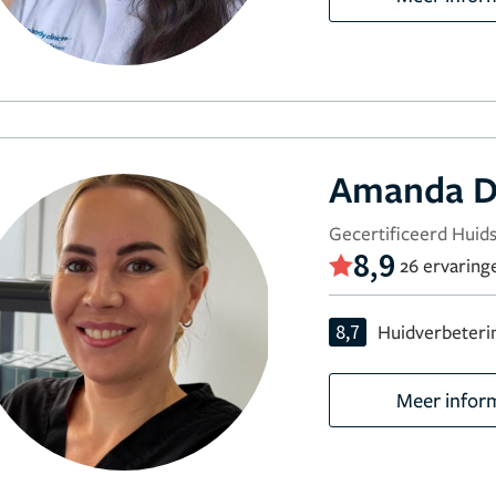
Amanda D
Gecertificeerd Huids
8,9
26 ervaring
8,7
Huidverbeteri
Meer infor