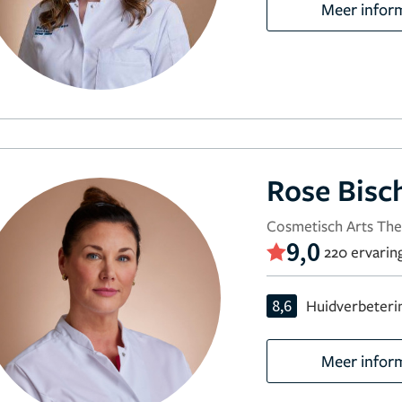
Meer infor
Rose Bisc
Cosmetisch Arts The
9,0
220 ervarin
8,6
Huidverbeteri
Meer infor