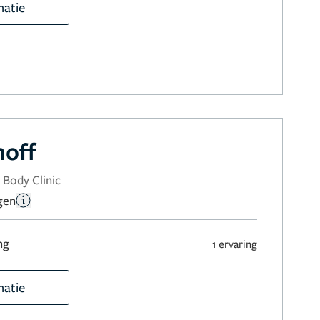
matie
hoff
 Body Clinic
gen
ng
1 ervaring
matie