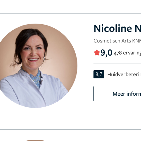
Nicoline 
Cosmetisch Arts KN
9,0
478 ervarin
8,7
Huidverbeteri
Meer infor