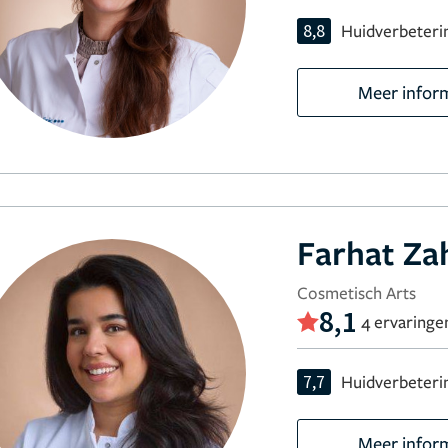
8,8
Huidverbeteri
Meer infor
Farhat Za
Cosmetisch Arts
8,1
4 ervaringe
7,7
Huidverbeteri
Meer infor