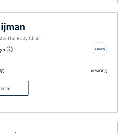
Nijman
MG The Body Clinic
gen
ng
1 ervaring
matie