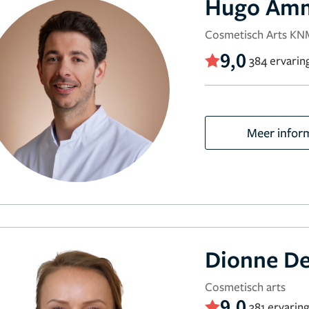
Hugo Amm
Cosmetisch Arts KN
9,0
384 ervarin
Meer infor
Dionne De
Cosmetisch arts
9,0
381 ervarin