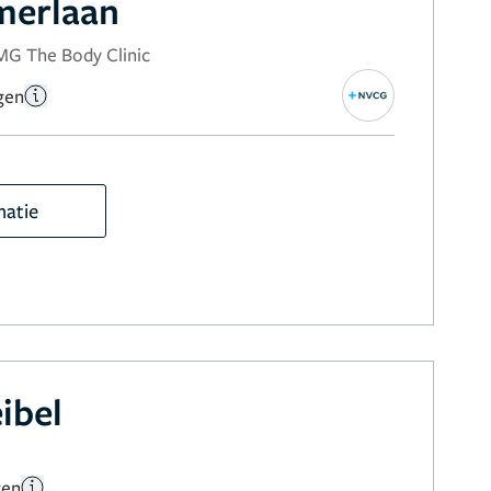
erlaan
MG The Body Clinic
gen
matie
ibel
gen