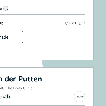
en
ng
17 ervaringen
matie
n der Putten
MG The Body Clinic
gen