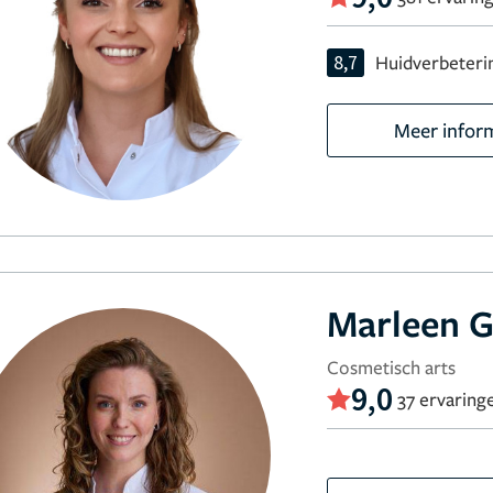
8,7
Huidverbeteri
Meer infor
Marleen G
Cosmetisch arts
9,0
37 ervaring