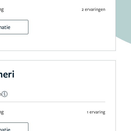
ng
2 ervaringen
matie
heri
n
ng
1 ervaring
matie