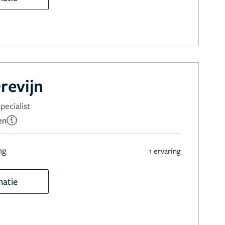
revijn
pecialist
en
ng
1 ervaring
matie