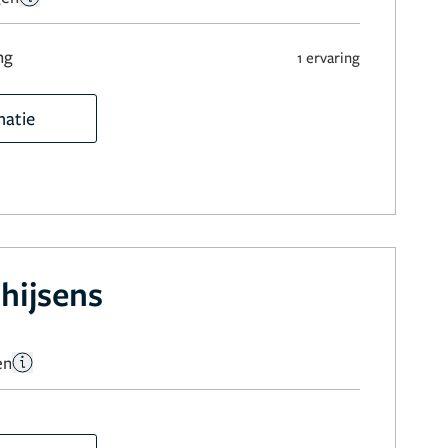
ng
1 ervaring
matie
hijsens
en