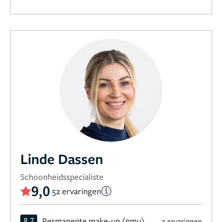
Linde Dassen
Schoonheidsspecialiste
9,0
52 ervaringen
8,7
Permanente make-up (pmu)
2 ervaringen