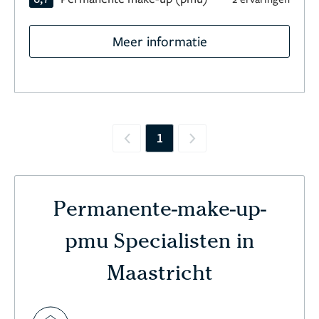
Meer informatie
1
Previous
Next
Permanente-make-up-
pmu Specialisten in
Maastricht