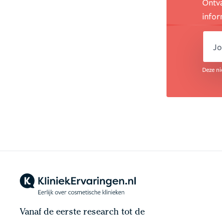
Ontva
infor
em
Deze ni
Vanaf de eerste research tot de