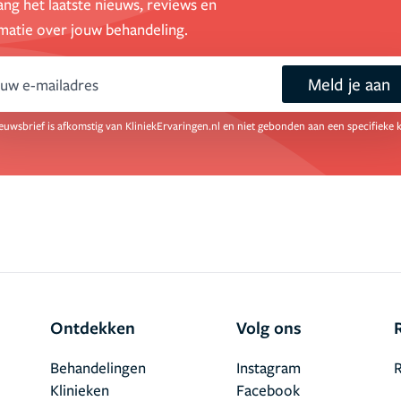
ng het laatste nieuws, reviews en
matie over jouw behandeling.
Meld je aan
ail
euwsbrief is afkomstig van KliniekErvaringen.nl en niet gebonden aan een specifieke k
Ontdekken
Volg ons
Behandelingen
Instagram
R
Klinieken
Facebook