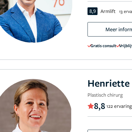
8,9
Armlift
13 erv
Meer infor
Gratis consult
Vrijbli
Henriett
Plastisch chirurg
8,8
122 ervarin