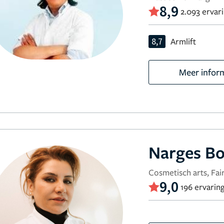
8,9
2.093 ervar
8,7
Armlift
Meer infor
Narges Bo
Cosmetisch arts, Fair
9,0
196 ervarin