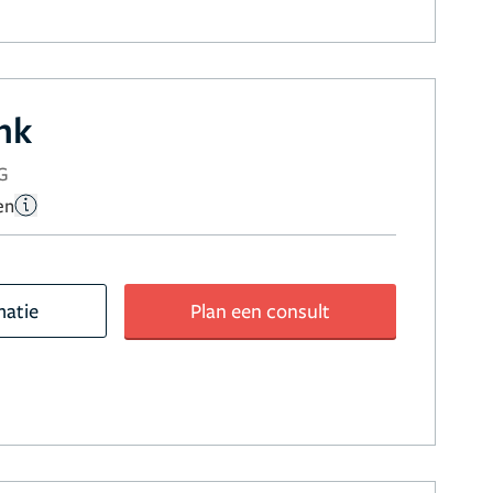
nk
G
en
matie
Plan een consult