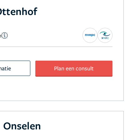
Ottenhof
n
matie
Plan een consult
 Onselen