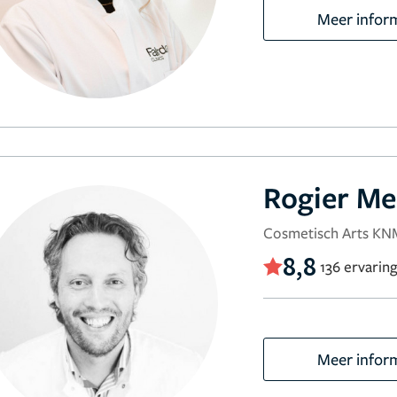
Meer infor
Rogier Me
Cosmetisch Arts K
8,8
136 ervarin
Meer infor