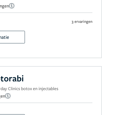
ingen
3 ervaringen
matie
torabi
day Clinics botox en injectables
gen