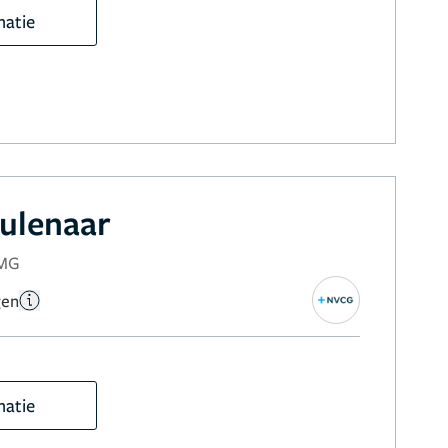
matie
ulenaar
NMG
gen
matie