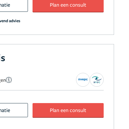
matie
Plan een consult
jvend advies
is
gen
matie
Plan een consult