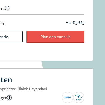
gen
v.a. € 5.685
ring
matie
Plan een consult
aten
 oprichter Kliniek Heyendael
ingen