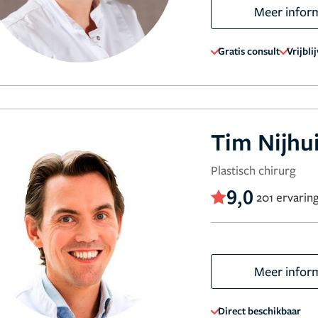
Meer infor
Gratis consult
Vrijbli
Tim Nijhu
Plastisch chirurg
9,0
201 ervarin
Meer infor
Direct beschikbaar