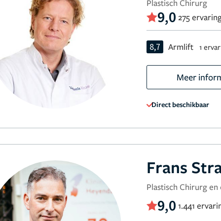
Plastisch Chirurg
9,0
275 ervarin
8,7
Armlift
1 erva
Meer infor
Direct beschikbaar
Frans Str
Plastisch Chirurg en
9,0
1.441 ervar