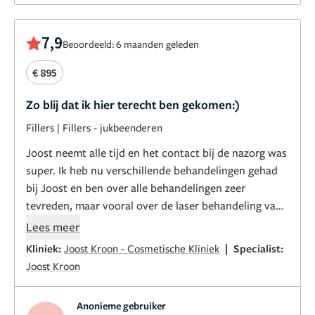
7,9
Beoordeeld: 6 maanden geleden
€ 895
Zo blij dat ik hier terecht ben gekomen:)
Fillers
|
Fillers - jukbeenderen
Joost neemt alle tijd en het contact bij de nazorg was
super. Ik heb nu verschillende behandelingen gehad
bij Joost en ben over alle behandelingen zeer
tevreden, maar vooral over de laser behandeling van
mijn gezicht en hals. Hij let erg op pijnbestrijding en
Lees meer
uitleg, echt heel fijn.
|
Kliniek:
Joost Kroon - Cosmetische Kliniek
Specialist:
Joost Kroon
Anonieme gebruiker