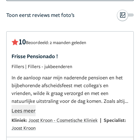
Toon eerst reviews met foto’s
10
Beoordeeld: 2 maanden geleden
Frisse Pensionado !
Fillers
|
Fillers - jukbeenderen
In de aanloop naar mijn naderende pensioen en het
bijbehorende afscheidsfeest met collega's en
vrienden, wilde ik graag verzorgd en met een
natuurlijke uitstraling voor de dag komen. Zoals altijd
was dit bij Joost in uitstekende handen. Door een
Lees meer
subtiele en vakkundige toepassing van botox en fillers
|
Kliniek:
Joost Kroon - Cosmetische Kliniek
Specialist:
is de behandeling perfect geslaagd. Ik kan nu met een
Joost Kroon
frisse blik aan mijn pensioen beginnen. Hartelijk dank