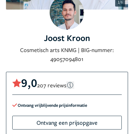
1/6
Joost Kroon
Cosmetisch arts KNMG
|
BIG-nummer:
49057094801
9,0
207 reviews
Ontvang vrijblijvende prijsinformatie
Ontvang een prijsopgave