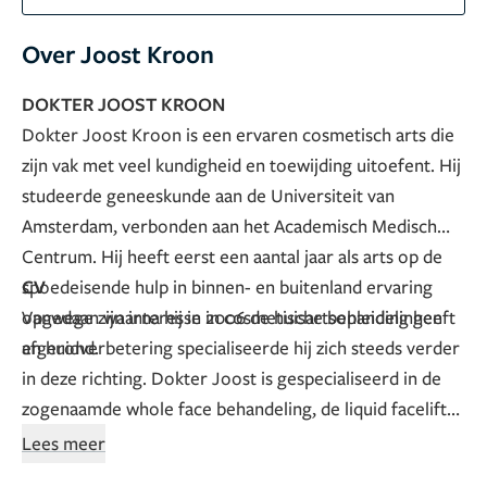
Over Joost Kroon
DOKTER JOOST KROON
Dokter Joost Kroon is een ervaren cosmetisch arts die
zijn vak met veel kundigheid en toewijding uitoefent. Hij
studeerde geneeskunde aan de Universiteit van
Amsterdam, verbonden aan het Academisch Medisch
Centrum. Hij heeft eerst een aantal jaar als arts op de
spoedeisende hulp in binnen- en buitenland ervaring
CV
opgedaan waarna hij in 2006 de huisartsopleiding heeft
Vanwege zijn interesse in cosmetische behandelingen
afgerond.
en huidverbetering specialiseerde hij zich steeds verder
in deze richting. Dokter Joost is gespecialiseerd in de
zogenaamde whole face behandeling, de liquid facelift
en diverse medische en cosmetische toepassingen van
Lees meer
botox, zoals overmatig zweten, tandenknarsen,