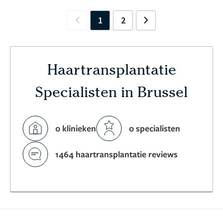
1
2
Previous
Next
Haartransplantatie
Specialisten in Brussel
0 klinieken
0 specialisten
1464 haartransplantatie reviews