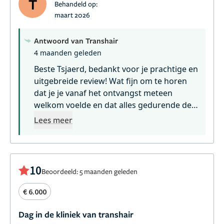
T
Behandeld op:
eens de belangrijke punten door te nemen van de
maart 2026
periode na de transplantatie. Al met al een hele fijne
ervaring en zeker een aanrader.
Antwoord van Transhair
4 maanden geleden
Beste Tsjaerd, bedankt voor je prachtige en
uitgebreide review! Wat fijn om te horen
dat je je vanaf het ontvangst meteen
welkom voelde en dat alles gedurende de
dag duidelijk werd uitgelegd. We vinden
Lees meer
het belangrijk om echt de tijd te nemen
voor onze cliënten, dus het is mooi dat je
dit zo hebt ervaren. Geweldig om te lezen
dat de deskundigheid, gastvrijheid en
10
Beoordeeld: 5 maanden geleden
vriendelijkheid van het team ervoor hebben
gezorgd dat de dag minder spannend was
€ 6.000
en dat je met een goed gevoel naar huis
bent gegaan. Ook de nazorg en het
Dag in de kliniek van transhair