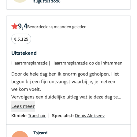
augustus 2026
intenser dan ik had verwacht maar werd stap voor
stap goed begeleid door het personeel van Transhair
9,4
Beoordeeld: 4 maanden geleden
€ 5.125
Uitstekend
Haartransplantatie
|
Haartransplantatie op de inhammen
Door de hele dag ben ik enorm goed geholpen. Het
begon bij een fijn ontvangst waarbij je, je meteen
welkom voelt.
Vervolgens een duidelijke uitleg wat je deze dag te
wachten staat. Ze nemen hierin de tijd voor je.
Lees meer
De deskundigheid, de gastvrijheid en de
|
Kliniek:
Transhair
Specialist:
Denis Alekseev
vriendelijkheid maken het dat de dag wat minder
spannend voelt en je met een goed gevoel de deur
Tsjeard
weer uitloopt. Maar ze laten je niet gaan zonder nog