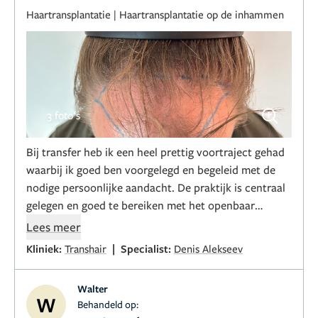
Haartransplantatie
|
Haartransplantatie op de inhammen
3 foto’s
Bij transfer heb ik een heel prettig voortraject gehad
waarbij ik goed ben voorgelegd en begeleid met de
nodige persoonlijke aandacht. De praktijk is centraal
gelegen en goed te bereiken met het openbaar
vervoer en met de auto tijdens de behandeldag werd
Lees meer
alles heel netjes begeleid, geregeld en door vriendelijk
|
Kliniek:
Transhair
Specialist:
Denis Alekseev
personeel uitgevoerd.
Walter
W
Behandeld op:
Voor wat betreft de behandeling zelf, deze was wat