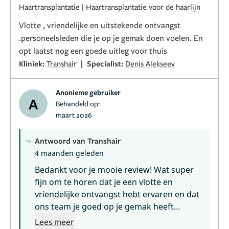
nogmaals doornemen van de belangrijke
Haartransplantatie
|
Haartransplantatie voor de haarlijn
punten vinden we erg belangrijk, dus fijn
Vlotte , vriendelijke en uitstekende ontvangst
dat dit gewaardeerd wordt. Dank je wel
.personeelsleden die je op je gemak doen voelen. En
voor je vertrouwen en je aanbeveling, en
we wensen je een voorspoedig herstel en
opt laatst nog een goede uitleg voor thuis
een prachtig eindresultaat toe!
|
Kliniek:
Transhair
Specialist:
Denis Alekseev
Anonieme gebruiker
A
Behandeld op:
maart 2026
Antwoord van Transhair
4 maanden geleden
Bedankt voor je mooie review! Wat super
fijn om te horen dat je een vlotte en
vriendelijke ontvangst hebt ervaren en dat
ons team je goed op je gemak heeft
kunnen stellen. Ook vinden we het
Lees meer