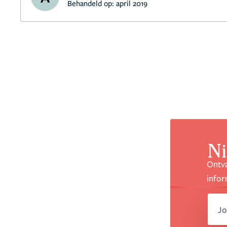
Behandeld op:
april 2019
Ni
Ontva
infor
em