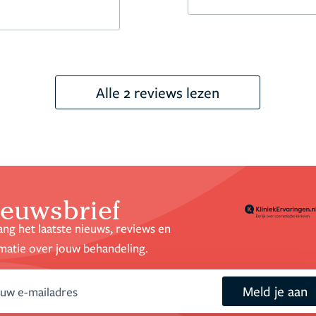
Alle 2 reviews lezen
euwsbrief
ng het laatste nieuws, reviews en
matie over jouw behandeling.
Meld je aan
ail