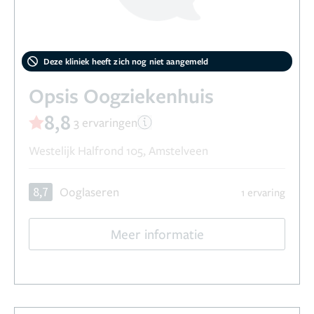
Deze kliniek heeft zich nog niet aangemeld
Opsis Oogziekenhuis
8,8
3 ervaringen
Westelijk Halfrond 105, Amstelveen
8,7
Ooglaseren
1 ervaring
Meer informatie