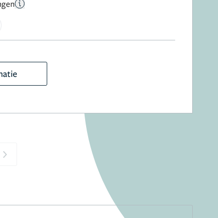
ngen
matie
Next