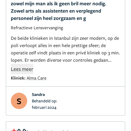
zowel mijn man als ik geen bril meer nodig.
Zowel arts als assistenten en verplegend
personeel zijn heel zorgzaam en g
Refractieve Lensvervanging
De beide klinieken in Istanbul zijn zeer modern, op de
poli verloopt alles in een hele prettige sfeer; de
operatie zelf vindt plaats in een privé kliniek op 3 min.
lopen. Er worden diverse voor controles gedaan
voordat je naar de OK gebracht wordt. Manier van
Lees meer
aanpak uitgebreider dan in NL maar geeft wel een
Kliniek:
Alma Care
prettig gevoel waardoor je de ingreep relaxed
ondergaat. Email contact met Alma Care krijgt ook
Sandra
een dikke 10!
S
Behandeld op:
februari 2024