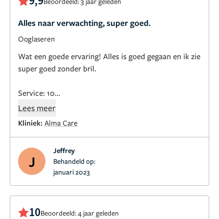
9,9
Beoordeeld: 3 jaar geleden
Alles naar verwachting, super goed.
Ooglaseren
Wat een goede ervaring! Alles is goed gegaan en ik zie
super goed zonder bril.
Service: 10
Contact: 10
Lees meer
Behandeling: 10
Via Alma Care de ooglaser
Kliniek:
Alma Care
behandeling geregeld.
Wat een goede service! Van A
tot Z (lees; de heenvlucht, transfer, het hotel, de
Jeffrey
behandeling, nacontrole en de terugvlucht) alles
J
Behandeld op:
duidelijk en snel geregeld.
Bij vragen werd er zeer snel
januari 2023
gereageerd.
In het ziekenhuis was een begeleider
(genaamd Dogan) aanwezig die perfect Engels sprak
en alles rustig en duidelijk uitgelegde. Ook bij vragen
10
Beoordeeld: 4 jaar geleden
kreeg ik duidelijk antwoord.
Ik heb jaren getwijfeld of