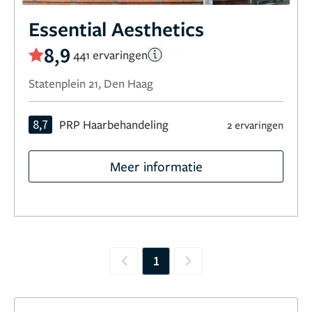
Essential Aesthetics
8,9
441 ervaringen
Statenplein 21, Den Haag
8,7
PRP Haarbehandeling
2 ervaringen
Meer informatie
1
Previous
Next