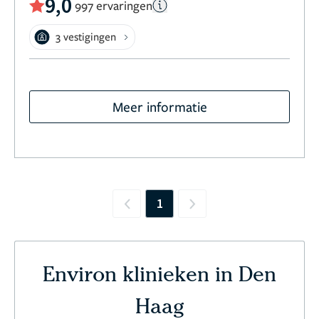
9,0
997 ervaringen
3 vestigingen
Meer informatie
1
Previous
Next
Environ klinieken in Den
Haag