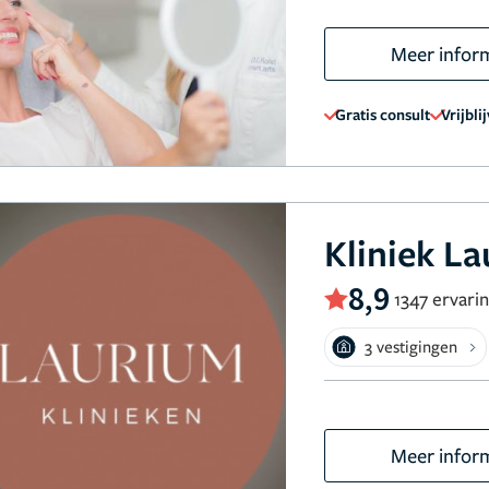
Meer infor
Gratis consult
Vrijbli
Kliniek L
8,9
1347 ervari
3 vestigingen
Meer infor