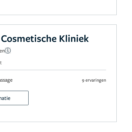
Cosmetische Kliniek
gen
t
assage
9 ervaringen
matie