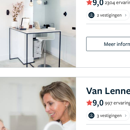
9,0
2304 ervari
2 vestigingen
Meer infor
Van Lenne
9,0
997 ervarin
3 vestigingen