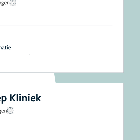
ngen
matie
p Kliniek
gen