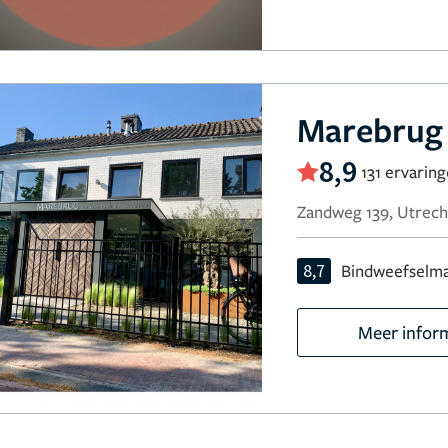
Marebrug 
8,9
131 ervarin
Zandweg 139, Utrech
8,7
Bindweefselm
Meer infor