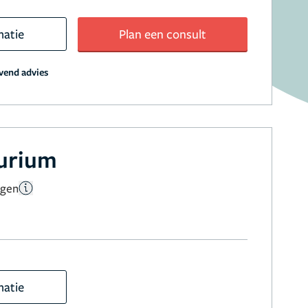
matie
Plan een consult
jvend advies
aurium
ngen
matie