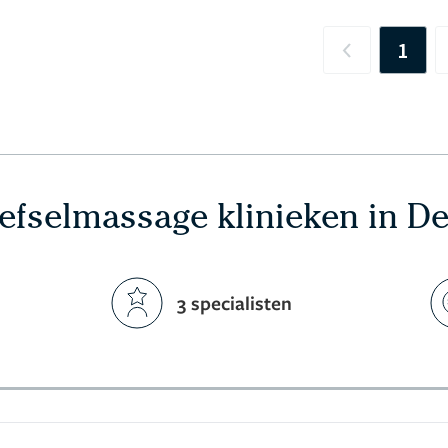
1
Previous
fselmassage klinieken in D
3 specialisten