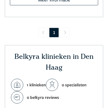
1
Previous
Next
Belkyra klinieken in Den
Haag
1 klinieken
0 specialisten
0 belkyra reviews