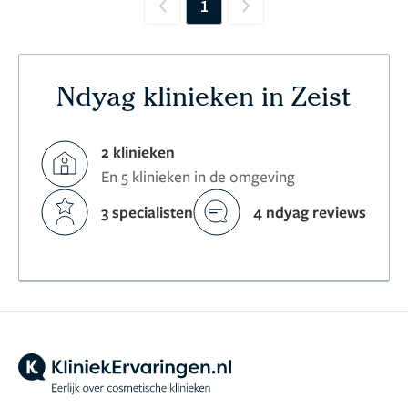
1
Previous
Next
Ndyag klinieken in Zeist
2 klinieken
En 5 klinieken in de omgeving
3 specialisten
4 ndyag reviews