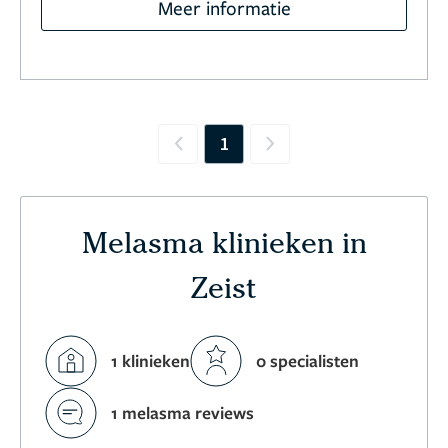
Meer informatie
1
Previous
Next
Melasma klinieken in
Zeist
1 klinieken
0 specialisten
1 melasma reviews