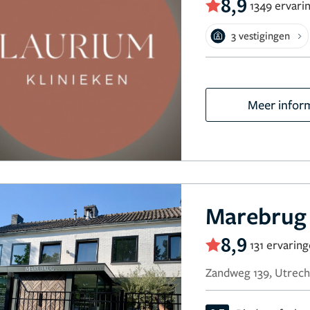
8,9
1349 ervari
3 vestigingen
Meer infor
Marebrug 
8,9
131 ervarin
Zandweg 139, Utrech