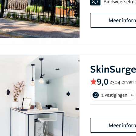
8,7
Bindweefselm
Meer infor
SkinSurge
9,0
2304 ervari
2 vestigingen
Meer infor