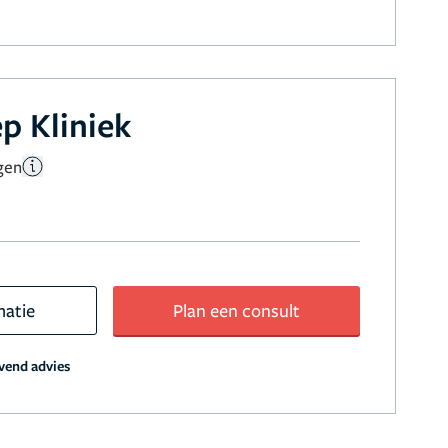
p Kliniek
gen
matie
Plan een consult
jvend advies