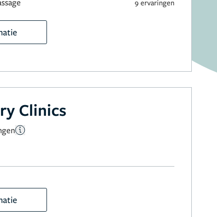
assage
9 ervaringen
matie
ry Clinics
ngen
matie