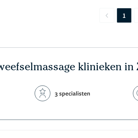
1
Previous
eefselmassage klinieken in 
3 specialisten