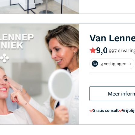
Van Lenne
9,0
997 ervarin
3 vestigingen
Meer infor
Gratis consult
Vrijbli