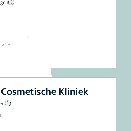
ngen
matie
Cosmetische Kliniek
gen
t