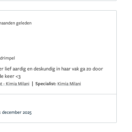
maanden geleden
fdrimpel
er lief aardig en deskundig in haar vak ga zo door
de keer <3
|
t - Kimia Milani
Specialist:
Kimia Milani
:
december 2025