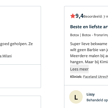
9,4
Beoordeeld: 7 
Beste en liefste a
Botox
|
Botox - fronsrim
goed geholpen. Ze
Super lieve bekwame v
wilt geen Barbie van 
Meerdere malen bij a
a Milani
hangen. Maar bij Kimia
bij iemand anders wil!
Lees meer
Kliniek:
Faceland Utrech
Lizzy
L
Behandeld op