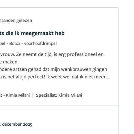
maanden geleden
rts die ik meegemaakt heb
pel
-
Botox - voorhoofdrimpel
rouw. Ze neemt de tijd, is erg professioneel en
je maken.
ndere artsen gehad dat mijn wenkbrauwen gingen
 is het altijd perfect! Ik weet wel dat ik niet meer
!
|
t - Kimia Milani
Specialist:
Kimia Milani
:
december 2025