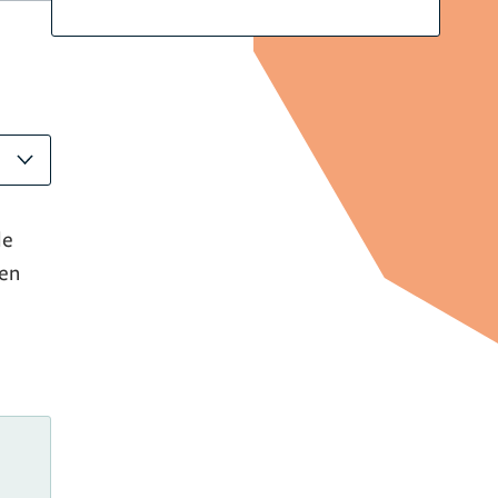
de
len
e