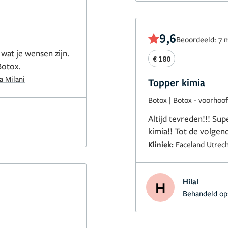
9,6
Beoordeeld: 7 
 wat je wensen zijn.
€ 180
Botox.
a Milani
Topper kimia
Botox
|
Botox - voorhoo
Altijd tevreden!!! Sup
kimia!! Tot de volgen
Kliniek:
Faceland Utrech
Hilal
H
Behandeld op