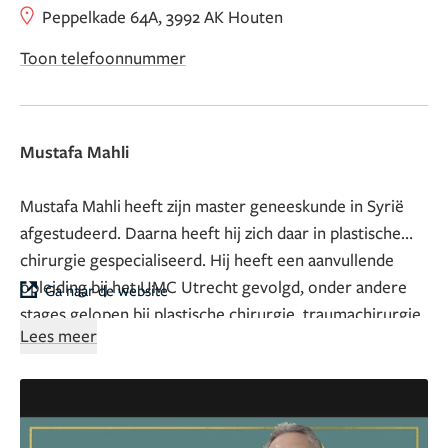
Peppelkade 64A, 3992 AK Houten
Toon telefoonnummer
Mustafa Mahli
Mustafa Mahli heeft zijn master geneeskunde in Syrië
afgestudeerd. Daarna heeft hij zich daar in plastische
chirurgie gespecialiseerd. Hij heeft een aanvullende
opleiding bij het UMC Utrecht gevolgd, onder andere
Ga naar de website
stages gelopen bij plastische chirurgie, traumachirurgie
Lees meer
en oncologische chirurgie.