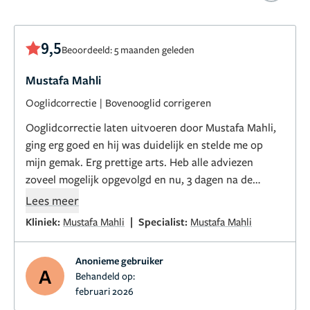
9,5
Beoordeeld: 5 maanden geleden
Mustafa Mahli
Ooglidcorrectie
|
Bovenooglid corrigeren
Ooglidcorrectie laten uitvoeren door Mustafa Mahli,
ging erg goed en hij was duidelijk en stelde me op
mijn gemak. Erg prettige arts. Heb alle adviezen
zoveel mogelijk opgevolgd en nu, 3 dagen na de
operatie, voel ik me al een stuk beter. Véél koelen en
Lees meer
rusten en op de rug slapen met je hoofd wat hoger is
|
Kliniek:
Mustafa Mahli
Specialist:
Mustafa Mahli
de beste remedie tegen zwelling. Kan niet wachten
tot de hechtingen eruit mogen en ben zeer benieuwd
Anonieme gebruiker
naar het resultaat!
A
Behandeld op:
februari 2026