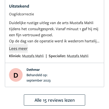
Uitstekend
Ooglidcorrectie
Duidelijke rustige uitleg van de arts Mustafa Mahli
tijdens het consultgesprek. Vanaf minuut 1 gaf hij mij
een fijn vertrouwd gevoel.
Op de dag van de operatie werd ik wederom hartelijk
ontvangen door hem.
Lees meer
|
Kliniek:
Mustafa Mahli
Specialist:
Mustafa Mahli
Wederom duidelijke rustige uitleg wat er ging
gebeuren. De hele operatie duurde nog geen 30 min.
Dethmar
Na een aantal dagen zijn de hechtingen verwijderd en
D
Behandeld op:
het resultaat is prachtig.
september 2023
Ik ben superblij dat ik de stap heb genomen en
helemaal met het geluk dat ik door Mustafa Mahli ben
behandeld .
Alle 15 reviews lezen