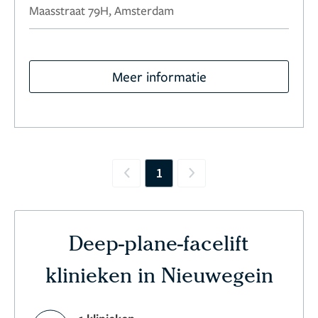
Maasstraat 79H, Amsterdam
Meer informatie
1
Previous
Next
Deep-plane-facelift
klinieken in Nieuwegein