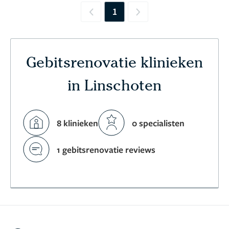
1
Previous
Next
Gebitsrenovatie klinieken
in Linschoten
8 klinieken
0 specialisten
1 gebitsrenovatie reviews