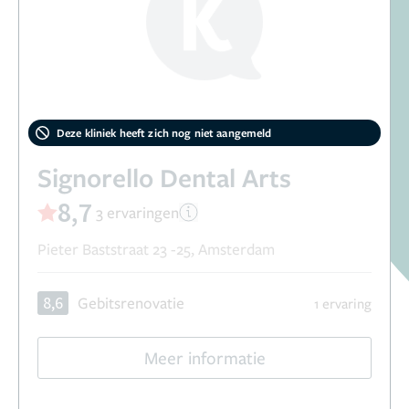
Deze kliniek heeft zich nog niet aangemeld
Signorello Dental Arts
8,7
3 ervaringen
Pieter Baststraat 23 -25, Amsterdam
8,6
Gebitsrenovatie
1 ervaring
Meer informatie