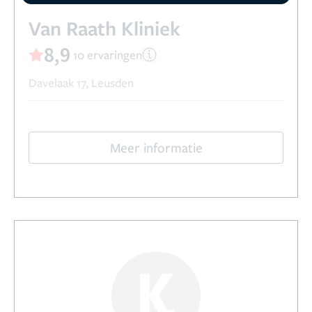
Van Raath Kliniek
8,9
10 ervaringen
Davelaak 17, Leusden
Meer informatie