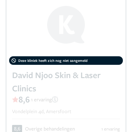
Deze kliniek heeft zich nog niet aangemeld
David Njoo Skin & Laser
Clinics
8,6
1 ervaring
Vondelplein 4d, Amersfoort
8,6
Overige behandelingen
1 ervaring