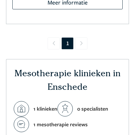
Meer informatie
1
Previous
Next
Mesotherapie klinieken in
Enschede
1 klinieken
0 specialisten
1 mesotherapie reviews