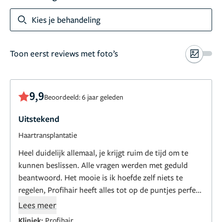
Kies je behandeling
Toon eerst reviews met foto’s
9,9
Beoordeeld: 6 jaar geleden
Uitstekend
Haartransplantatie
Heel duidelijk allemaal, je krijgt ruim de tijd om te
kunnen beslissen. Alle vragen werden met geduld
beantwoord. Het mooie is ik hoefde zelf niets te
regelen, Profihair heeft alles tot op de puntjes perfect
geregeld. Ik raad profihair iedereen aan. Kliniek en
Lees meer
artsen zijn top. Ik ben super blij met mijn
Kliniek:
Profihair