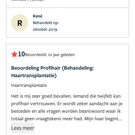
haartransplantatie behandeling.
René
R
Behandeld op:
oktober 2019
10
Beoordeeld: 10 jaar geleden
Beoordeling Profihair (Behandeling:
Haartransplantatie)
Haartransplantatie
Het is mij zeer goed bevallen. Iemand die twijfelt kan
profihair vertrouwen. Er wordt zeker aandacht aan je
besteden en alle vragen worden beantwoord waar ik
totaal geen vraagtekens meer had. Mijn haar begint
langzamerhand te groeien de echte uiteindelijke
Lees meer
resultaat zal ik over paar maanden zien maar ik heb