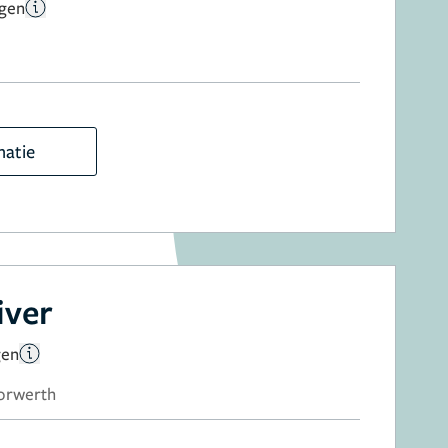
ngen
matie
iver
gen
oorwerth