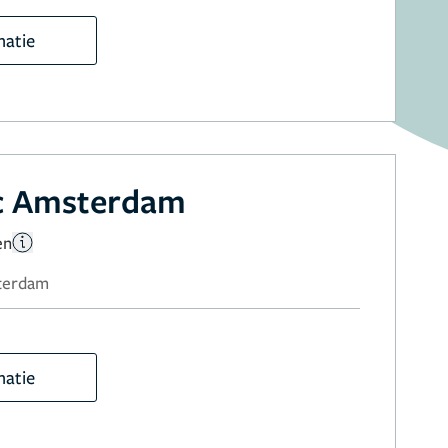
matie
ic Amsterdam
en
sterdam
matie