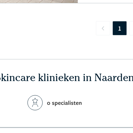
1
Previous
Skincare klinieken in Naarde
0 specialisten