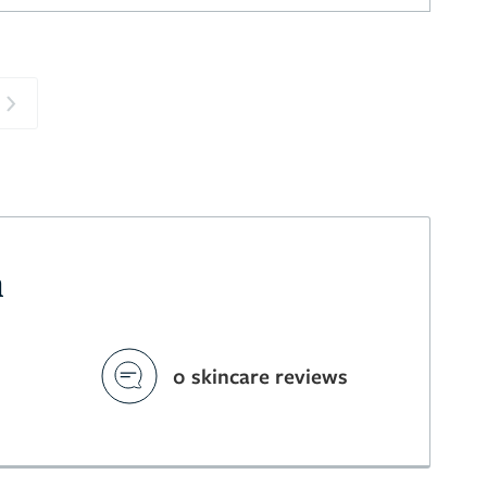
Next
n
0 skincare reviews