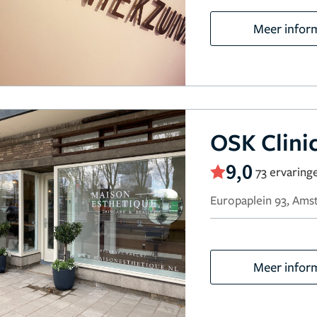
Meer infor
OSK Clin
9,0
73 ervaring
Europaplein 93, Am
Meer infor